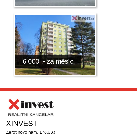
6 000 ,- za měsíc
XINVEST
Žerotínovo nám. 1780/33