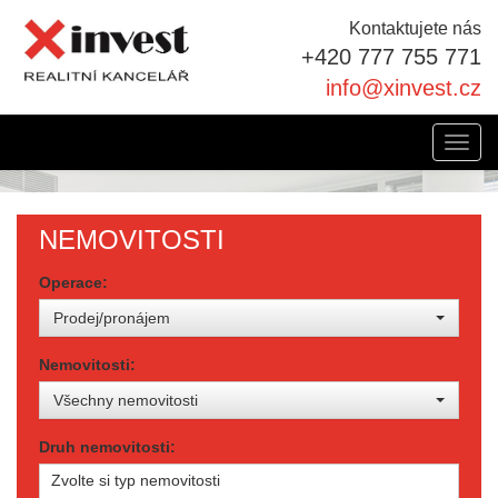
Kontaktujete nás
+420 777 755 771
info@xinvest.cz
Toggl
navig
NEMOVITOSTI
Operace:
Prodej/pronájem
Nemovitosti:
Všechny nemovitosti
Druh nemovitosti:
Zvolte si typ nemovitosti