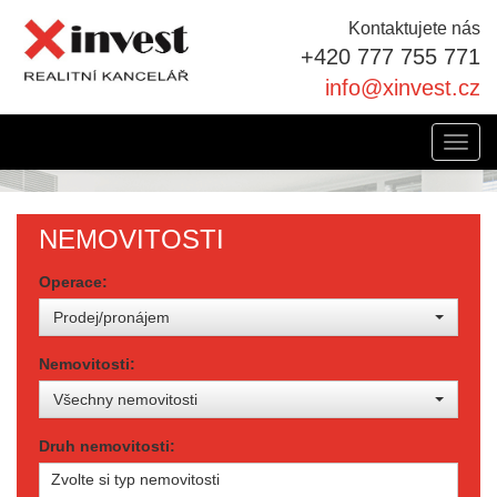
Kontaktujete nás
+420 777 755 771
info@xinvest.cz
Toggl
navig
NEMOVITOSTI
Operace:
Prodej/pronájem
Nemovitosti:
Všechny nemovitosti
Druh nemovitosti:
Zvolte si typ nemovitosti