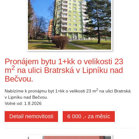
Pronájem bytu 1+kk o velikosti 23
2
m
na ulici Bratrská v Lipníku nad
Bečvou.
2
Nabízíme k pronájmu byt 1+kk o velikosti 23 m
na ulici Bratrská
v Lipníku nad Bečvou.
Volné od: 1.8.2026
Detail nemovitosti
6 000 ,- za měsíc