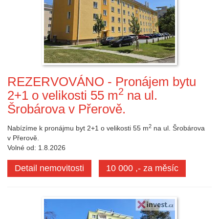
REZERVOVÁNO - Pronájem bytu
2
2+1 o velikosti 55 m
na ul.
Šrobárova v Přerově.
2
Nabízíme k pronájmu byt 2+1 o velikosti 55 m
na ul. Šrobárova
v Přerově.
Volné od: 1.8.2026
Detail nemovitosti
10 000 ,- za měsíc