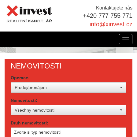
Kontaktujete nás
+420 777 755 771
info@xinvest.cz
Toggl
navig
NEMOVITOSTI
Operace:
Prodej/pronájem
Nemovitosti:
Všechny nemovitosti
Druh nemovitosti:
Zvolte si typ nemovitosti