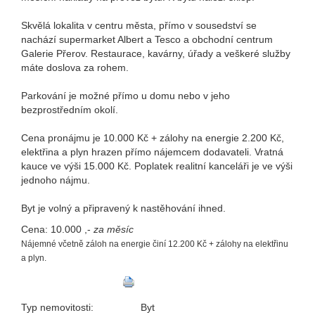
Skvělá lokalita v centru města, přímo v sousedství se
nachází supermarket Albert a Tesco a obchodní centrum
Galerie Přerov. Restaurace, kavárny, úřady a veškeré služby
máte doslova za rohem.
Parkování je možné přímo u domu nebo v jeho
bezprostředním okolí.
Cena pronájmu je 10.000 Kč + zálohy na energie 2.200 Kč,
elektřina a plyn hrazen přímo nájemcem dodavateli. Vratná
kauce ve výši 15.000 Kč. Poplatek realitní kanceláři je ve výši
jednoho nájmu.
Byt je volný a připravený k nastěhování ih­ned.
Cena:
10.000 ,-
za měsíc
Nájemné včetně záloh na energie činí 12.200 Kč + zálohy na elektřinu
a plyn.
Typ nemovitosti:
Byt