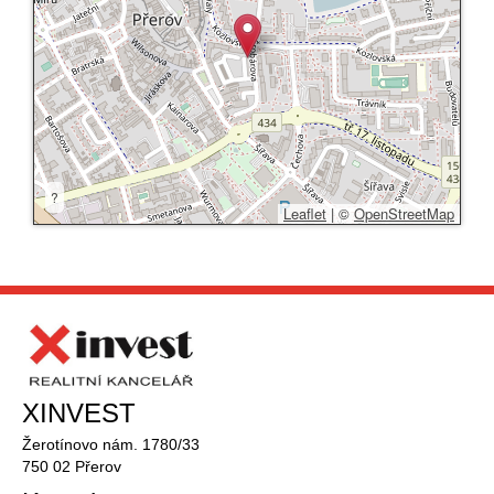
?
Leaflet
|
©
OpenStreetMap
XINVEST
Žerotínovo nám. 1780/33
750 02 Přerov