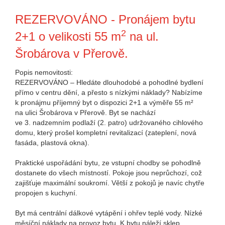
REZERVOVÁNO - Pronájem bytu
2
2+1 o velikosti 55 m
na ul.
Šrobárova v Přerově.
Popis nemovitosti:
REZERVOVÁNO – Hledáte dlouhodobé a pohodlné bydlení
přímo v centru dění, a přesto s nízkými náklady? Nabízíme
k pronájmu příjemný byt o dispozici 2+1 a výměře 55 m²
na ulici Šrobárova v Přerově. Byt se nachází
ve 3. nadzemním podlaží (2. patro) udržovaného cihlového
domu, který prošel kompletní revitalizací (zateplení, nová
fasáda, plastová okna).
Praktické uspořádání bytu, ze vstupní chodby se pohodlně
dostanete do všech místností. Pokoje jsou neprůchozí, což
zajišťuje maximální soukromí. Větší z pokojů je navíc chytře
propojen s kuchyní.
Byt má centrální dálkové vytápění i ohřev teplé vody. Nízké
měsíční náklady na provoz bytu. K bytu náleží sklep.