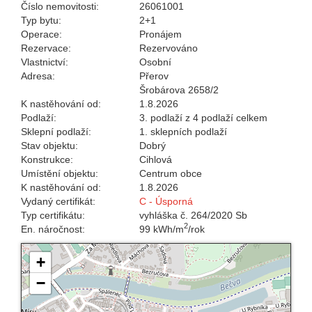
Číslo nemovitosti:
26061001
Typ bytu:
2+1
Operace:
Pronájem
Rezervace:
Rezervováno
Vlastnictví:
Osobní
Adresa:
Přerov
Šrobárova 2658/2
K nastěhování od:
1.8.2026
Podlaží:
3. podlaží z 4 podlaží celkem
Sklepní podlaží:
1. sklepních podlaží
Stav objektu:
Dobrý
Konstrukce:
Cihlová
Umístění objektu:
Centrum obce
K nastěhování od:
1.8.2026
Vydaný certifikát:
C - Úsporná
Typ certifikátu:
vyhláška č. 264/2020 Sb
2
En. náročnost:
99 kWh/m
/rok
+
−