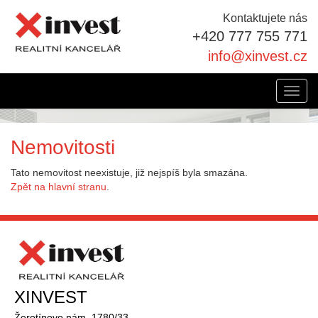
Kontaktujete nás
+420 777 755 771
info@xinvest.cz
Toggl
navig
Nemovitosti
Tato nemovitost neexistuje, již nejspíš byla smazána.
Zpět na hlavní stranu
.
XINVEST
Žerotínovo nám. 1780/33