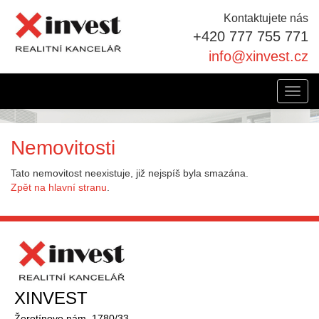
Kontaktujete nás
+420 777 755 771
info@xinvest.cz
Toggl
navig
Nemovitosti
Tato nemovitost neexistuje, již nejspíš byla smazána.
Zpět na hlavní stranu
.
XINVEST
Žerotínovo nám. 1780/33